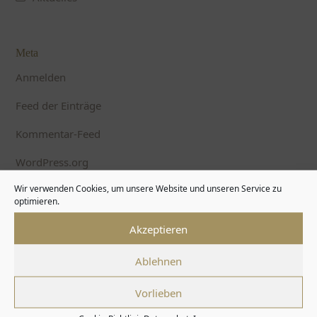
Meta
Anmelden
Feed der Einträge
Kommentar-Feed
WordPress.org
Wir verwenden Cookies, um unsere Website und unseren Service zu
optimieren.
Browse
Akzeptieren
Fünfschilling
Ablehnen
Über uns
Vorlieben
Wirtschaft