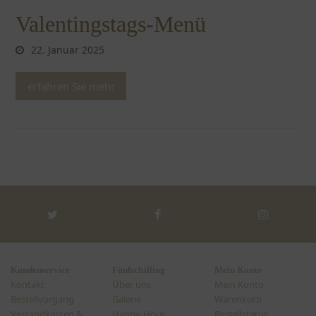
Valentingstags-Menü
22. Januar 2025
erfahren Sie mehr
Twitter
Facebook
Instagra
Kundenservice
Fünfschilling
Mein Konto
Kontakt
Über uns
Mein Konto
Bestellvorgang
Galerie
Warenkorb
Versandkosten &
Happy-Hour
Bestellstatus