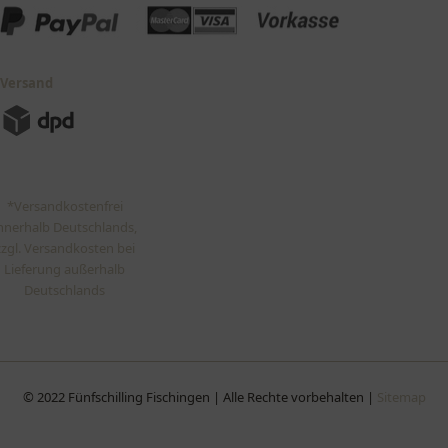
Versand
*Versandkostenfrei
nnerhalb Deutschlands,
zzgl. Versandkosten bei
Lieferung außerhalb
Deutschlands
© 2022 Fünfschilling Fischingen | Alle Rechte vorbehalten |
Sitemap