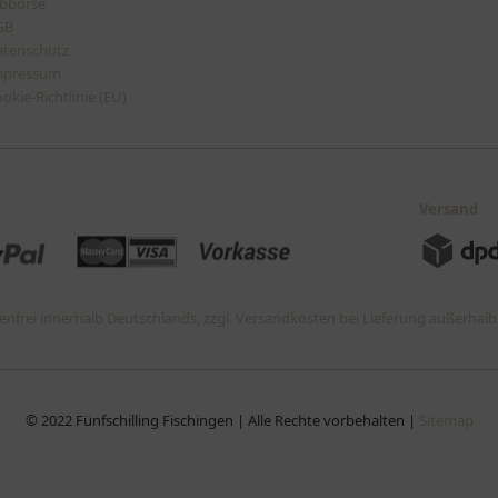
bbörse
en
werden
GB
atenschutz
mpressum
okie-Richtlinie (EU)
Versand
nfrei innerhalb Deutschlands, zzgl. Versandkosten bei Lieferung außerhal
© 2022 Fünfschilling Fischingen | Alle Rechte vorbehalten |
Sitemap