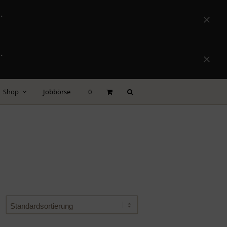
.
Versta
.
Versta
Shop
Jobbörse
0