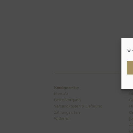
Wir
Kundenservice
Fü
Kontakt
Ü
Bestellvorgang
Ga
Versandkosten & Lieferung
H
Zahlungsarten
On
Widerruf
Jo
A
D