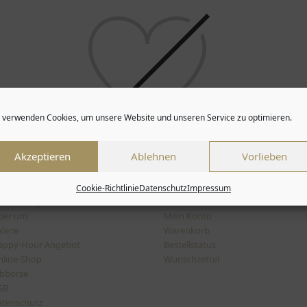
 verwenden Cookies, um unsere Website und unseren Service zu optimieren.
No products added to the wishlist
Akzeptieren
Ablehnen
Vorlieben
Cookie-Richtlinie
Datenschutz
Impressum
nfschilling
Mein Konto
ber uns
Mein Konto
lerie
Warenkorb
appy-Hour Angebot
Bestellstatus
line-Shop
Wunschzettel
bbörse
GB
atenschutz