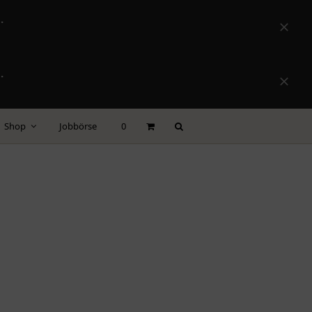
.
Versta
.
Versta
Shop
Jobbörse
0