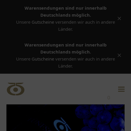
Warensendungen sind nur innerhalb Deutschlands
möglich.
Versta
Unsere
Gutscheine
versenden wir auch in andere Länder.
Warensendungen sind nur innerhalb
Deutschlands möglich.
Verstand
Unsere
Gutscheine
versenden wir auch in andere
Länder.
0
Werde Teil unseres Teams:
Verkauf Bauernladen
https://www.fuenfschilling.de/wp-
content/uploads/2026/08/Bauernladen.pdf