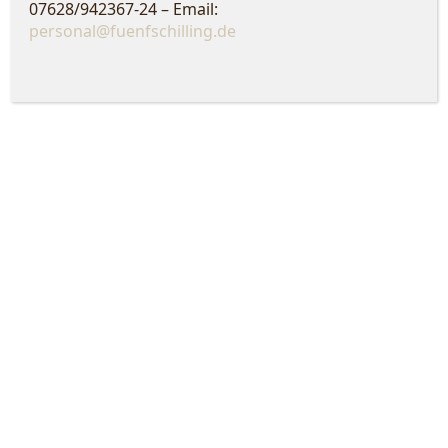
07628/942367-24 – Email:
personal@fuenfschilling.de
19,00
€
ADD TO WISHLIST
VERGRIFFEN