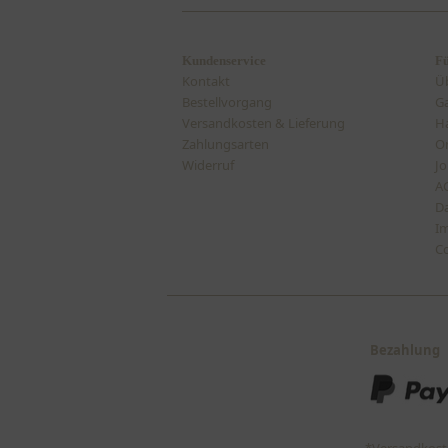
Kundenservice
Fü
Kontakt
Ü
Bestellvorgang
Ga
Versandkosten & Lieferung
H
Zahlungsarten
On
Widerruf
Jo
A
D
I
Co
Bezahlung