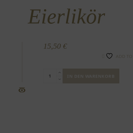
Eierlikör
15,50
€
ADD TO
Eierlikör
IN DEN WARENKORB
Menge