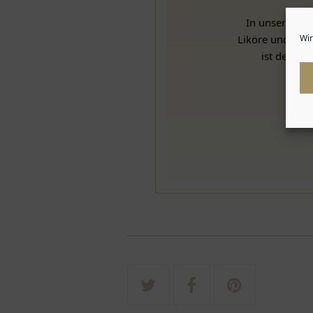
In unserer ha
Wir
Liköre und 14 v
ist der he