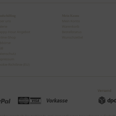
nfschilling
Mein Konto
ber uns
Mein Konto
lerie
Warenkorb
appy-Hour Angebot
Bestellstatus
line-Shop
Wunschzettel
bbörse
GB
atenschutz
mpressum
okie-Richtlinie (EU)
Versand