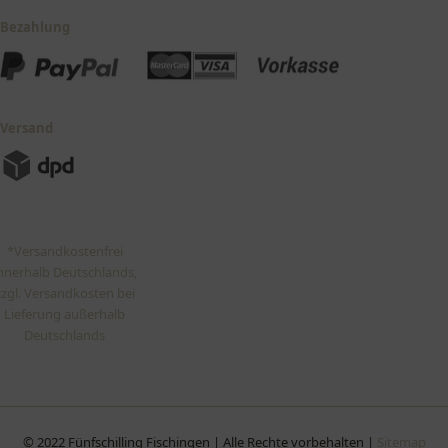
Bezahlung
Versand
*Versandkostenfrei
nnerhalb Deutschlands,
zzgl. Versandkosten bei
Lieferung außerhalb
Deutschlands
© 2022 Fünfschilling Fischingen | Alle Rechte vorbehalten |
Sitemap