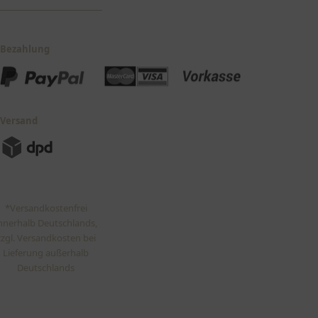
Bezahlung
Versand
*Versandkostenfrei
nnerhalb Deutschlands,
zzgl. Versandkosten bei
Lieferung außerhalb
Deutschlands