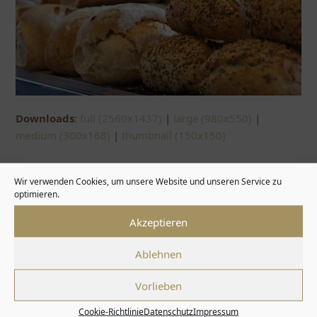
Downloads
:
full (2560x1437)
|
large (980x550)
|
medium (300x168)
|
thumbnail (150x150)
Wir verwenden Cookies, um unsere Website und unseren Service zu
optimieren.
Twitter
Facebook
Instagra
Akzeptieren
Ablehnen
Kundenservice
Fünfschilling
Mein Konto
Kontakt
Über uns
Mein Konto
Vorlieben
Bestellvorgang
Galerie
Warenkorb
Versandkosten &
Happy-Hour
Bestellstatus
Cookie-Richtlinie
Datenschutz
Impressum
Lieferung
Angebot
Wunschzettel