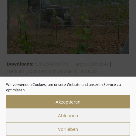
Downloads
:
full (2560x1709)
|
large (980x654)
|
medium (300x200)
|
thumbnail (150x150)
Wir verwenden Cookies, um unsere Website und unseren Service zu
optimieren.
Twitter
Facebook
Instagra
Akzeptieren
Ablehnen
Kundenservice
Fünfschilling
Mein Konto
Vorlieben
Kontakt
Über uns
Mein Konto
Bestellvorgang
Galerie
Warenkorb