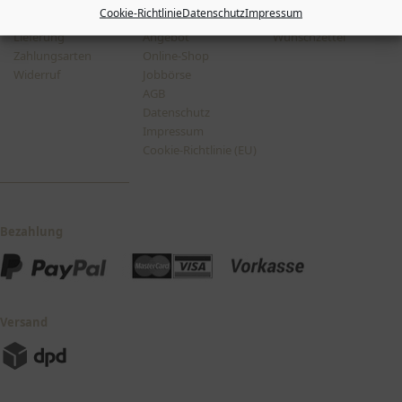
Cookie-Richtlinie
Datenschutz
Impressum
Versandkosten &
Happy-Hour
Bestellstatus
Lieferung
Angebot
Wunschzettel
Zahlungsarten
Online-Shop
Widerruf
Jobbörse
AGB
Datenschutz
Impressum
Cookie-Richtlinie (EU)
Bezahlung
Versand