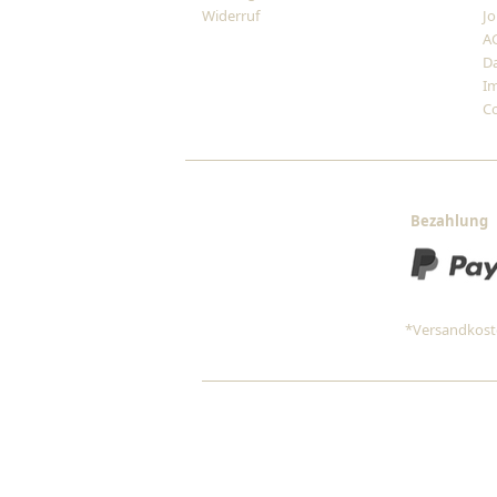
Widerruf
Jo
A
D
I
Co
Bezahlung
*Versandkoste