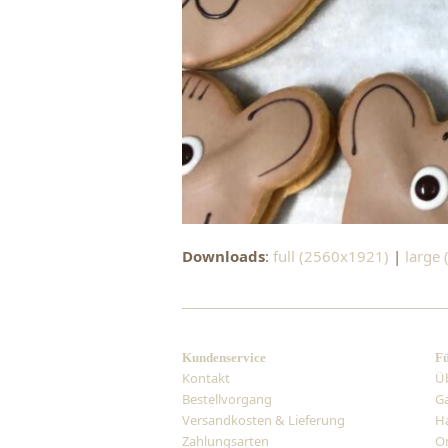
Downloads
:
full (2560x1921)
|
large
Kundenservice
Fü
Kontakt
Ü
Bestellvorgang
Ga
Versandkosten & Lieferung
H
Zahlungsarten
On