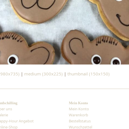
 (980x735)
|
medium (300x225)
|
thumbnail (150x150)
nfschilling
Mein Konto
ber uns
Mein Konto
lerie
Warenkorb
appy-Hour Angebot
Bestellstatus
line-Shop
Wunschzettel