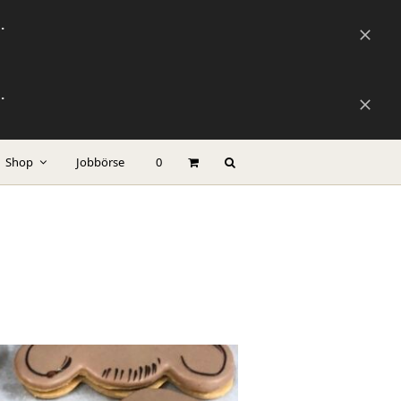
.
Versta
.
Versta
Shop
Jobbörse
0