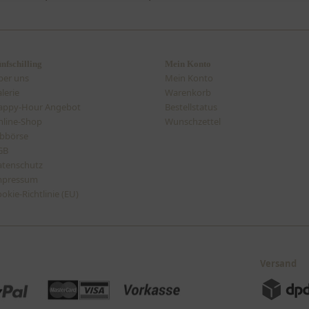
nfschilling
Mein Konto
ber uns
Mein Konto
lerie
Warenkorb
appy-Hour Angebot
Bestellstatus
line-Shop
Wunschzettel
bbörse
GB
atenschutz
mpressum
okie-Richtlinie (EU)
Versand