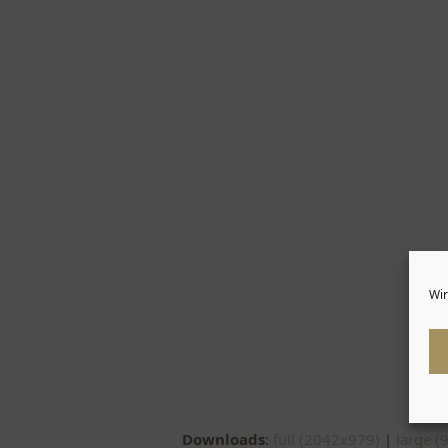
Wir
Downloads
:
full (2042x979)
|
large (