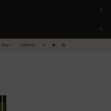
.
Versta
.
Versta
Shop
Jobbörse
0