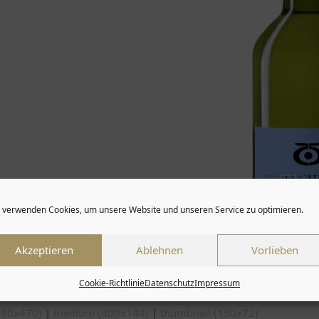
 verwenden Cookies, um unsere Website und unseren Service zu optimieren.
Akzeptieren
Ablehnen
Vorlieben
Cookie-Richtlinie
Datenschutz
Impressum
980x470)
|
medium (300x144)
|
thumbnail (150x72)