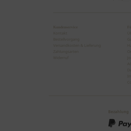
Kundenservice
Fü
Kontakt
Ü
Bestellvorgang
Ga
Versandkosten & Lieferung
H
Zahlungsarten
On
Widerruf
Jo
A
D
I
Co
Bezahlung