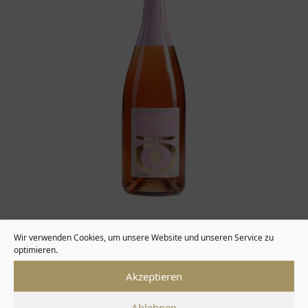
Downloads
:
full (640x640)
|
medium (300x300)
|
Wir verwenden Cookies, um unsere Website und unseren Service zu
optimieren.
thumbnail (150x150)
Akzeptieren
Ablehnen