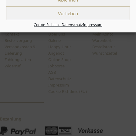
Twitter
Facebook
Instagra
Vorlieben
Cookie-Richtlinie
Datenschutz
Impressum
Kundenservice
Fünfschilling
Mein Konto
Kontakt
Über uns
Mein Konto
Bestellvorgang
Galerie
Warenkorb
Versandkosten &
Happy-Hour
Bestellstatus
Lieferung
Angebot
Wunschzettel
Zahlungsarten
Online-Shop
Widerruf
Jobbörse
AGB
Datenschutz
Impressum
Cookie-Richtlinie (EU)
Bezahlung